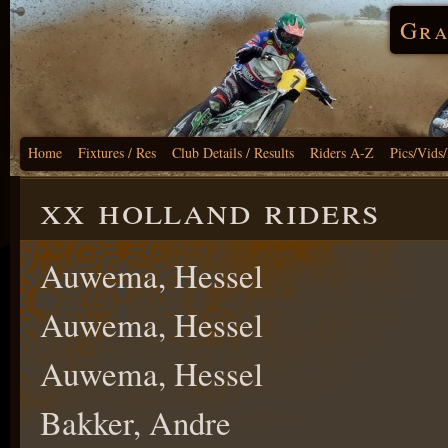
Gra
Home
Fixtures / Res
Club Details / Results
Riders A-Z
Pics/Vids
xx holland riders
Auwema, Hessel
Auwema, Hessel
Auwema, Hessel
Bakker, Andre