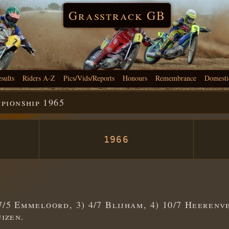
Grasstrack GB
esults
Riders A-Z
Pics/Vids/Reports
Honours
Remembrance
Domesti
pionship 1965
1966
7/5 Emmeloord, 3) 4/7 Blijham, 4) 10/7 Heerenve
uizen.