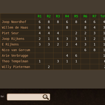
R1
R2
R3
R4
R5
R6
R7
To
Joop Noordhof
6
8
8
6
8
4
6
4
Willem de Haas
8
6
8
8
4
3
Piet Seur
4
4
4
2
2
3
1
Joop Rijkens
2
1
6
3
3
1
2
1
E Rijkens
3
3
2
2
4
3
1
1
Nico van Gorcum
6
8
1
Arie Verbrugge
4
6
1
Theo Tempelman
1
3
1
1
Willy Pieterman
2
for: