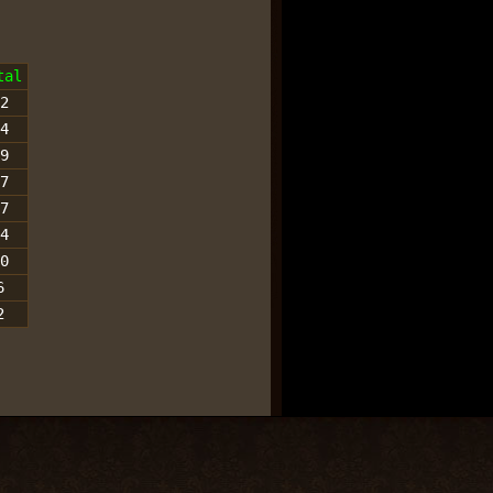
tal
2
4
9
7
7
4
0
6
2