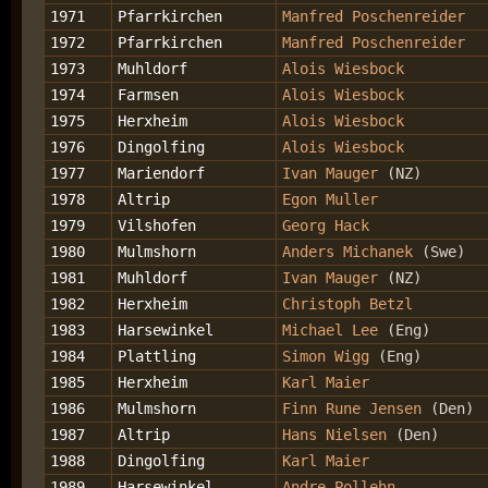
1971
Pfarrkirchen
Manfred Poschenreider
1972
Pfarrkirchen
Manfred Poschenreider
1973
Muhldorf
Alois Wiesbock
1974
Farmsen
Alois Wiesbock
1975
Herxheim
Alois Wiesbock
1976
Dingolfing
Alois Wiesbock
1977
Mariendorf
Ivan Mauger
(NZ)
1978
Altrip
Egon Muller
1979
Vilshofen
Georg Hack
1980
Mulmshorn
Anders Michanek
(Swe)
1981
Muhldorf
Ivan Mauger
(NZ)
1982
Herxheim
Christoph Betzl
1983
Harsewinkel
Michael Lee
(Eng)
1984
Plattling
Simon Wigg
(Eng)
1985
Herxheim
Karl Maier
1986
Mulmshorn
Finn Rune Jensen
(Den)
1987
Altrip
Hans Nielsen
(Den)
1988
Dingolfing
Karl Maier
1989
Harsewinkel
Andre Pollehn