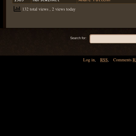
132 total views
, 2 views today
Search for:
Log in
,
RSS
,
Comments
R