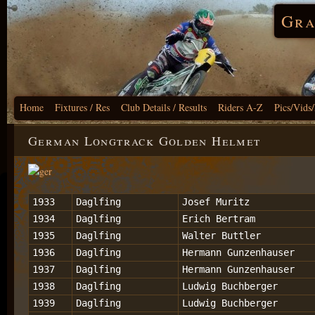
Gra
Home
Fixtures / Res
Club Details / Results
Riders A-Z
Pics/Vids
German Longtrack Golden Helmet
1933
Daglfing
Josef Muritz
1934
Daglfing
Erich Bertram
1935
Daglfing
Walter Buttler
1936
Daglfing
Hermann Gunzenhauser
1937
Daglfing
Hermann Gunzenhauser
1938
Daglfing
Ludwig Buchberger
1939
Daglfing
Ludwig Buchberger