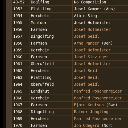
40-52
Daglfing
No Competition
1953
Plattling
Josef Kamper (Aus)
1954
Herxheim
Albin Siegl
1955
Muhldorf
Josef Hofmeister
1956
Farmsen
Josef Hofmeister
1957
Dingolfing
Josef Seidl
1958
Farmsen
Arne Pander
(Den)
1959
Herxheim
Josef Hofmeister
1960
Farmsen
Josef Sinzinger
1961
Oberw’feld
Josef Hofmeister
1962
Herxheim
Josef Seidl
1963
Plattling
Josef Seidl
1964
Oberw’feld
Josef Seidl
1965
Landshut
Manfred Poschenreider
1966
Herxheim
Manfred Poschenreider
1967
Farmsen
Bjorn Knutson
(Swe)
1968
Dingolfing
Rainer Jungling
1969
Herxheim
Manfred Poschenreider
1970
Farmsen
Jon Odegard
(Nor)